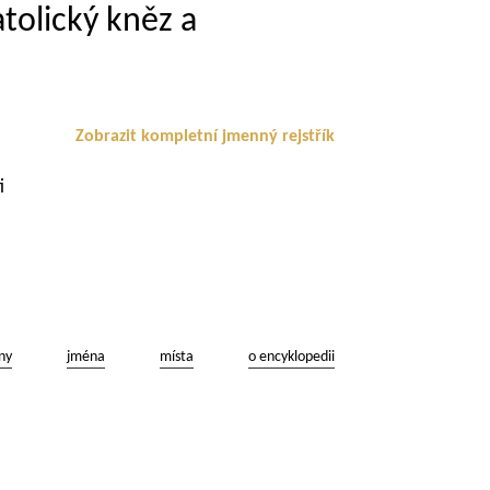
tolický kněz a
Zobrazit kompletní jmenný rejstřík
i
ny
jména
místa
o encyklopedii