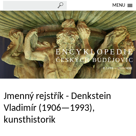
MENU
ENCYKLOPEDIE
ČESKÝCH BUDĚJOVIC
© 1998 — 2026 NEBE
Jmenný rejstřík - Denkstein
Vladimír (1906—1993),
kunsthistorik