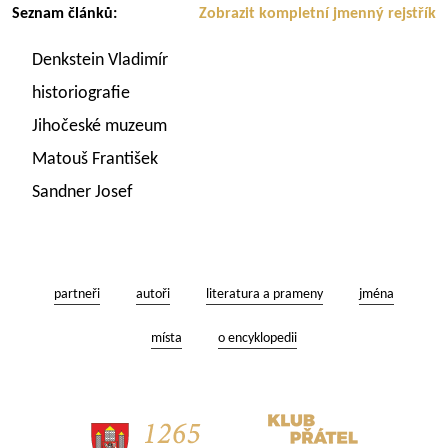
Seznam článků:
Zobrazit kompletní jmenný rejstřík
Denkstein Vladimír
historiografie
Jihočeské muzeum
Matouš František
Sandner Josef
partneři
autoři
literatura a prameny
jména
místa
o encyklopedii