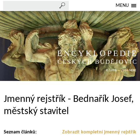
MENU
ENCYKLOPEDIE
ČESKÝCH BUDĚJOVIC
© 1998 — 2026 NEBE
Jmenný rejstřík - Bednařík Josef,
městský stavitel
Seznam článků:
Zobrazit kompletní jmenný rejstřík