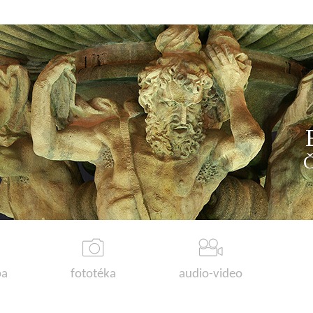
a
fototéka
audio-video