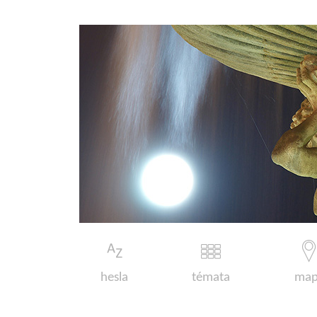
hesla
témata
map