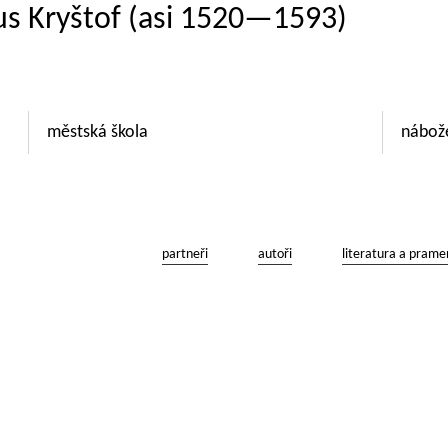
rus Kryštof (asi 1520—1593)
městská škola
nábož
partneři
autoři
literatura a prame