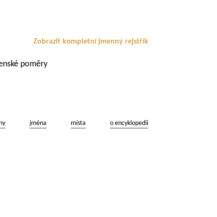
Zobrazit kompletní jmenný rejstřík
enské poměry
ny
jména
místa
o encyklopedii