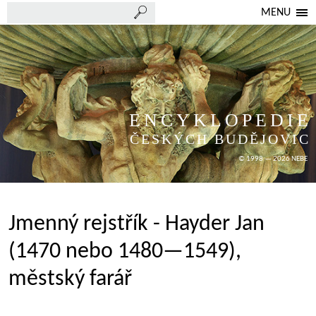
MENU
ENCYKLOPEDIE
ČESKÝCH BUDĚJOVIC
© 1998 — 2026 NEBE
Jmenný rejstřík - Hayder Jan
(1470 nebo 1480—1549),
městský farář