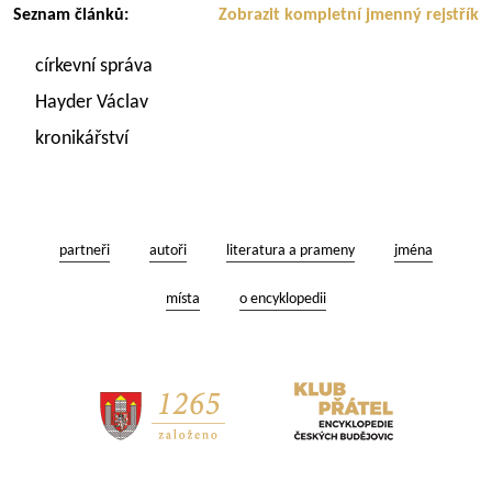
Seznam článků:
Zobrazit kompletní jmenný rejstřík
církevní správa
Hayder Václav
kronikářství
partneři
autoři
literatura a prameny
jména
místa
o encyklopedii