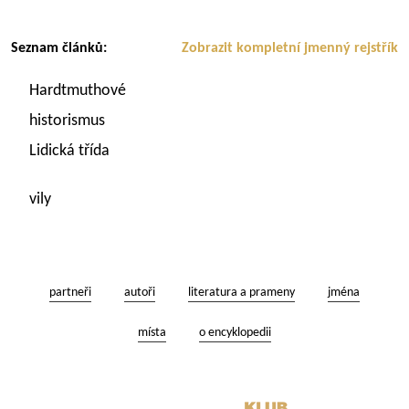
Seznam článků:
Zobrazit kompletní jmenný rejstřík
Hardtmuthové
historismus
Lidická třída
vily
partneři
autoři
literatura a prameny
jména
místa
o encyklopedii