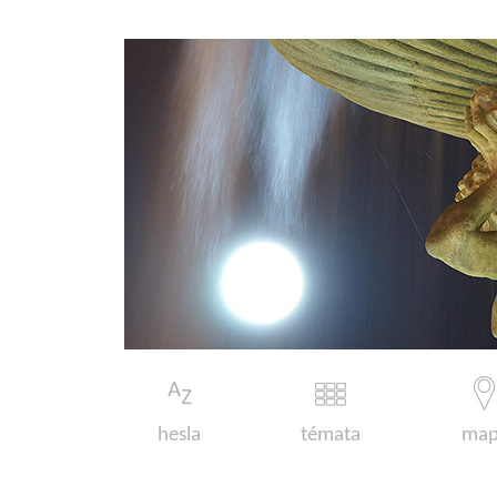
hesla
témata
map