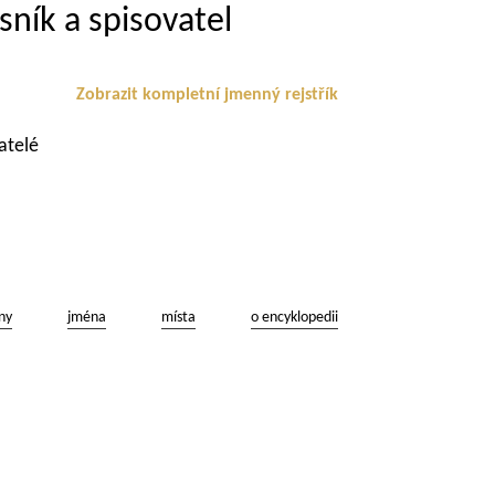
sník a spisovatel
Zobrazit kompletní jmenný rejstřík
atelé
ny
jména
místa
o encyklopedii