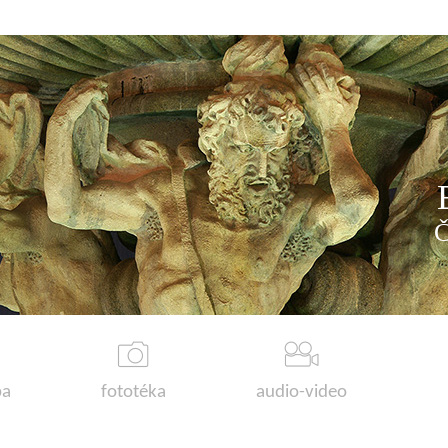
a
fototéka
audio-video