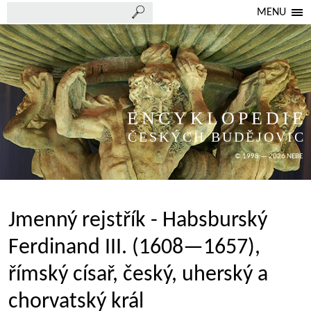
MENU
ENCYKLOPEDIE
ČESKÝCH BUDĚJOVIC
© 1998 — 2026 NEBE
Jmenný rejstřík - Habsburský
Ferdinand III. (1608—1657),
římský císař, český, uherský a
chorvatský král