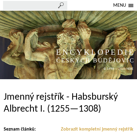
MENU
ENCYKLOPEDIE
ČESKÝCH BUDĚJOVIC
© 1998 — 2026 NEBE
Jmenný rejstřík - Habsburský
Albrecht I. (1255—1308)
Seznam článků:
Zobrazit kompletní jmenný rejstřík