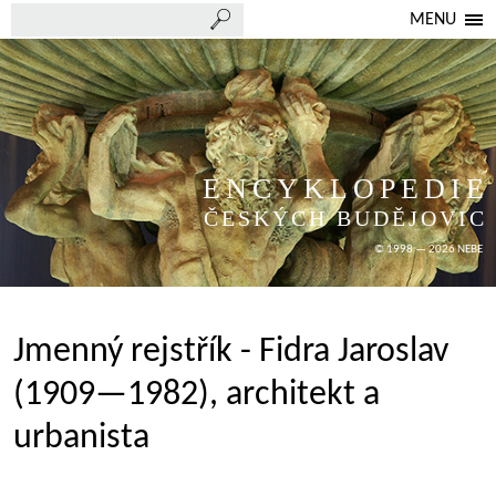
MENU
ENCYKLOPEDIE
ČESKÝCH BUDĚJOVIC
© 1998 — 2026 NEBE
Jmenný rejstřík - Fidra Jaroslav
(1909—1982), architekt a
urbanista