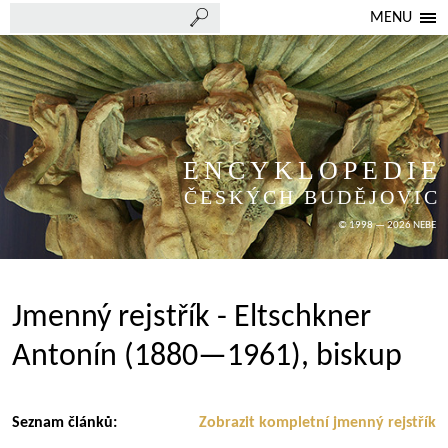
MENU
ENCYKLOPEDIE
ČESKÝCH BUDĚJOVIC
© 1998 — 2026 NEBE
Jmenný rejstřík - Eltschkner
Antonín (1880—1961), biskup
Seznam článků:
Zobrazit kompletní jmenný rejstřík