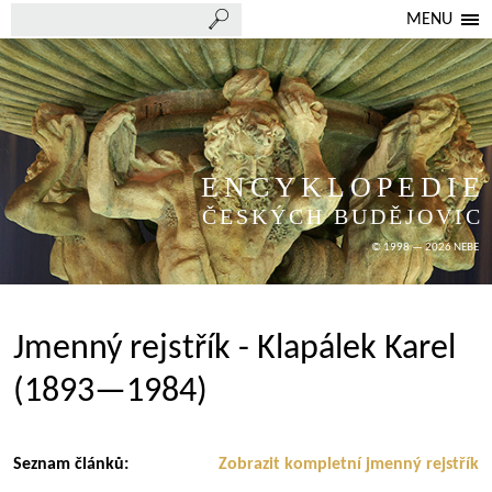
MENU
ENCYKLOPEDIE
ČESKÝCH BUDĚJOVIC
© 1998 — 2026 NEBE
Jmenný rejstřík - Klapálek Karel
(1893—1984)
Seznam článků:
Zobrazit kompletní jmenný rejstřík