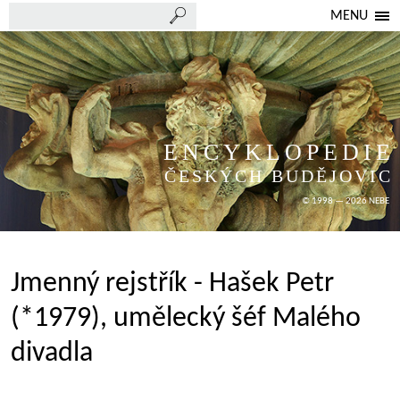
MENU
ENCYKLOPEDIE
ČESKÝCH BUDĚJOVIC
© 1998 — 2026 NEBE
Jmenný rejstřík - Hašek Petr
(*1979), umělecký šéf Malého
divadla