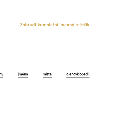
Zobrazit kompletní jmenný rejstřík
ny
jména
místa
o encyklopedii