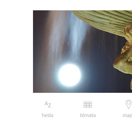
hesla
témata
map