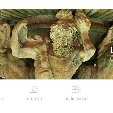
a
fototéka
audio-video