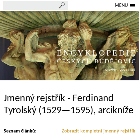
MENU
ENCYKLOPEDIE
ČESKÝCH BUDĚJOVIC
© 1998 — 2026 NEBE
Jmenný rejstřík - Ferdinand
Tyrolský (1529—1595), arcikníže
Seznam článků:
Zobrazit kompletní jmenný rejstřík