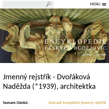
MENU
ENCYKLOPEDIE
ČESKÝCH BUDĚJOVIC
© 1998 — 2026 NEBE
Jmenný rejstřík - Dvořáková
Naděžda (*1939), architektka
Seznam článků:
Zobrazit kompletní jmenný rejstřík