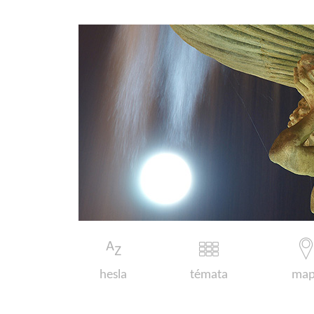
hesla
témata
map