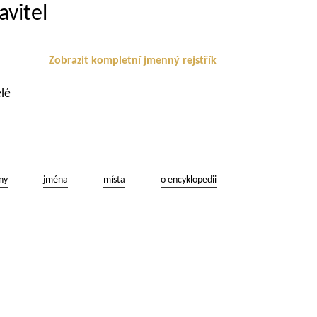
avitel
Zobrazit kompletní jmenný rejstřík
elé
ny
jména
místa
o encyklopedii