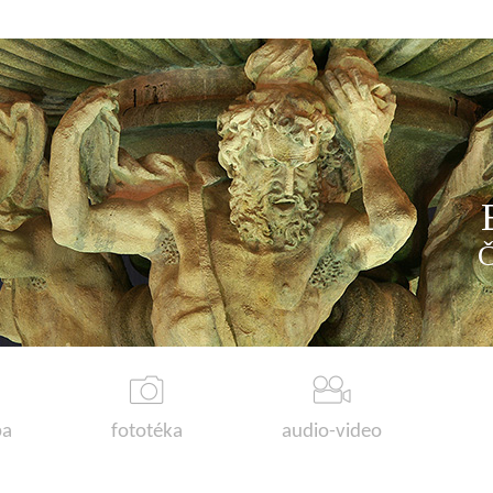
a
fototéka
audio-video