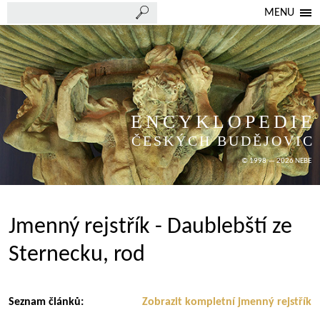
MENU
ENCYKLOPEDIE
ČESKÝCH BUDĚJOVIC
© 1998 — 2026 NEBE
Jmenný rejstřík - Daublebští ze
Sternecku, rod
Seznam článků:
Zobrazit kompletní jmenný rejstřík