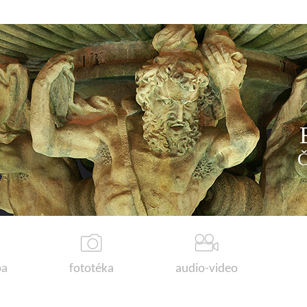
a
fototéka
audio-video