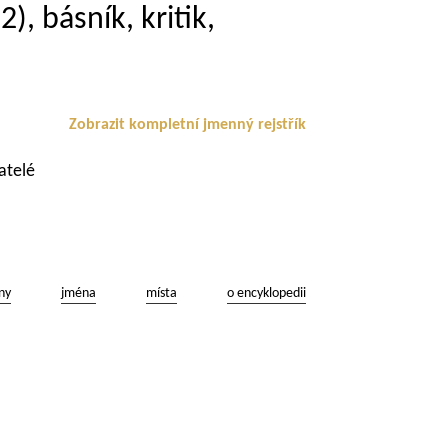
, básník, kritik,
Zobrazit kompletní jmenný rejstřík
atelé
ny
jména
místa
o encyklopedii