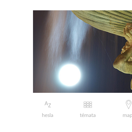
hesla
témata
map