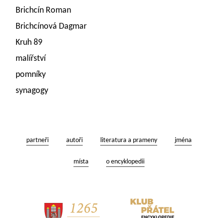
Brichcín Roman
Brichcínová Dagmar
Kruh 89
malířství
pomníky
synagogy
partneři
autoři
literatura a prameny
jména
místa
o encyklopedii