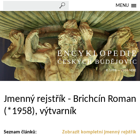
MENU
ENCYKLOPEDIE
ČESKÝCH BUDĚJOVIC
© 1998 — 2026 NEBE
Jmenný rejstřík - Brichcín Roman
(*1958), výtvarník
Seznam článků:
Zobrazit kompletní jmenný rejstřík