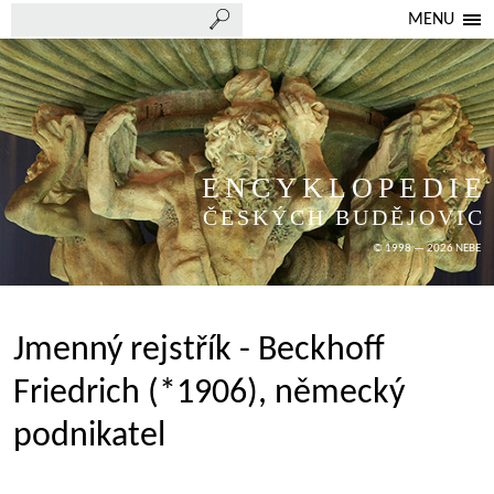
MENU
ENCYKLOPEDIE
ČESKÝCH BUDĚJOVIC
© 1998 — 2026 NEBE
Jmenný rejstřík - Beckhoff
Friedrich (*1906), německý
podnikatel