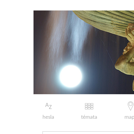
hesla
témata
map