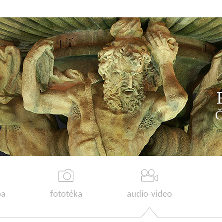
a
fototéka
audio-video