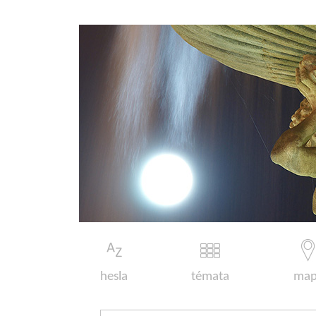
hesla
témata
map