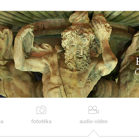
a
fototéka
audio-video