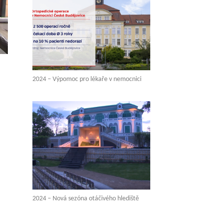
2024 – Výpomoc pro lékaře v nemocnici
2024 – Nová sezóna otáčivého hlediště