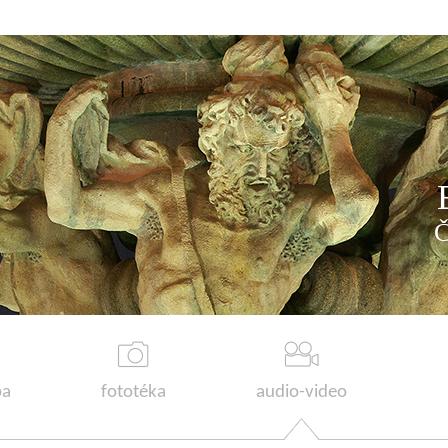
a
fototéka
audio-video