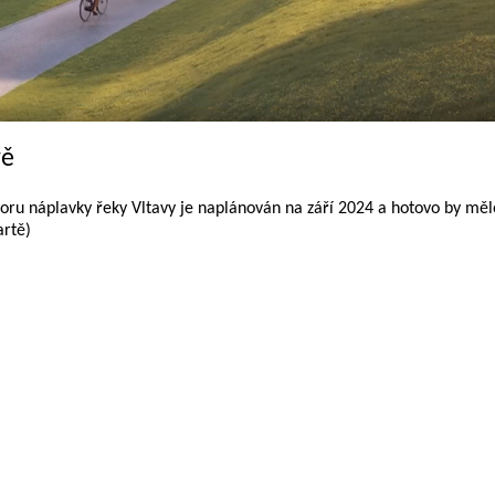
vě
toru náplavky řeky Vltavy je naplánován na září 2024 a hotovo by měl
artě)