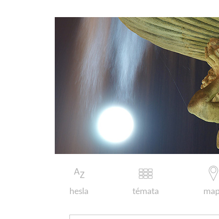
hesla
témata
map