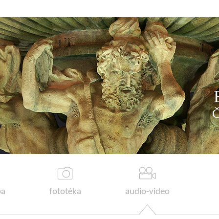
a
fototéka
audio-video