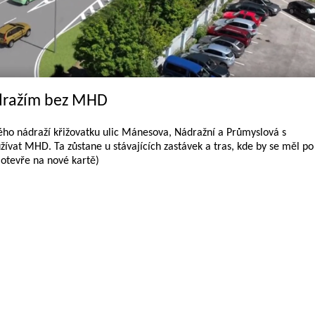
dražím bez MHD
vého nádraží křižovatku ulic Mánesova, Nádražní a Průmyslová s
ívat MHD. Ta zůstane u stávajících zastávek a tras, kde by se měl po
e otevře na nové kartě)