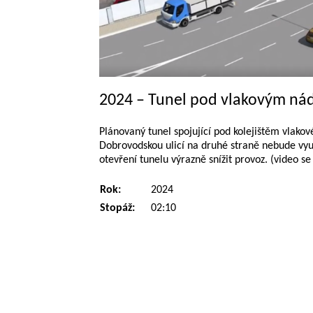
2024 – Tunel pod vlakovým ná
Plánovaný tunel spojující pod kolejištěm vlako
Dobrovodskou ulicí na druhé straně nebude využ
otevření tunelu výrazně snížit provoz. (video s
Rok:
2024
Stopáž:
02:10