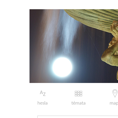
hesla
témata
map