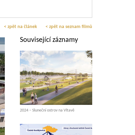
< zpět na článek
< zpět na seznam filmů
Související záznamy
2024 – Sluneční ostrov na Vltavě