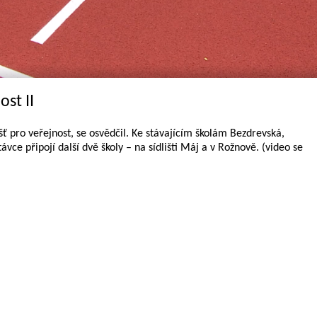
ost II
išť pro veřejnost, se osvědčil. Ke stávajícím školám Bezdrevská,
ce připojí další dvě školy – na sídlišti Máj a v Rožnově. (video se