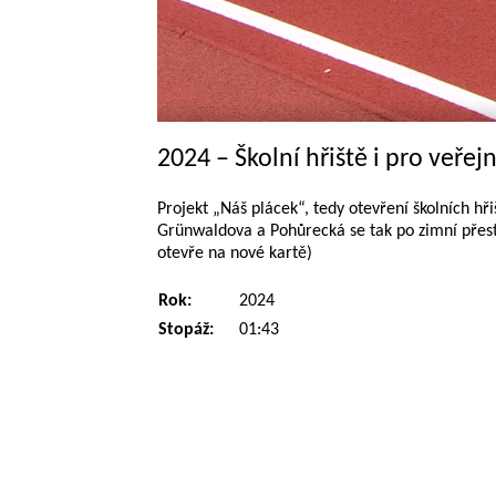
2024 – Školní hřiště i pro veřejn
Projekt „Náš plácek“, tedy otevření školních hř
Grünwaldova a Pohůrecká se tak po zimní přestáv
otevře na nové kartě)
Rok:
2024
Stopáž:
01:43