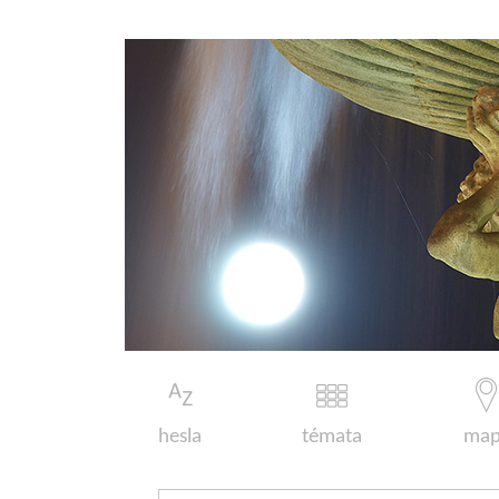
hesla
témata
map