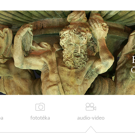
a
fototéka
audio-video