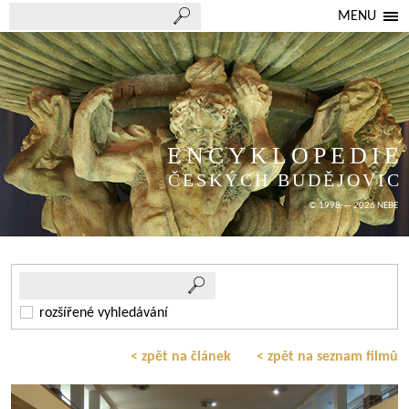
MENU
ENCYKLOPEDIE
ČESKÝCH BUDĚJOVIC
© 1998 — 2026 NEBE
rozšířené vyhledávání
< zpět na článek
< zpět na seznam filmů