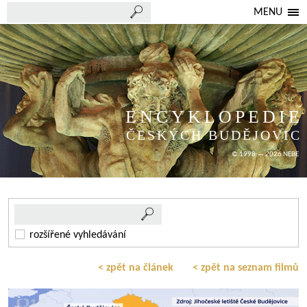
MENU
ENCYKLOPEDIE
ČESKÝCH BUDĚJOVIC
© 1998 — 2026 NEBE
rozšířené vyhledávání
< zpět na článek
< zpět na seznam filmů