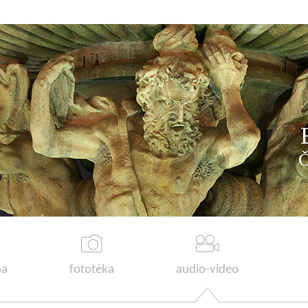
a
fototéka
audio-video