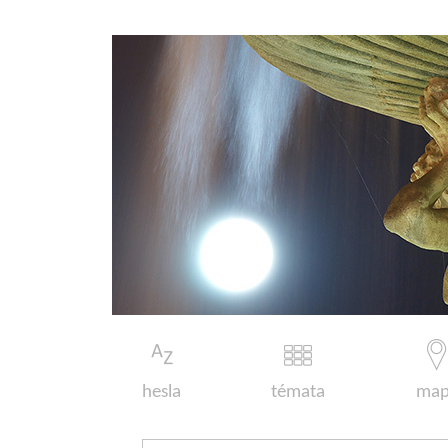
hesla
témata
map