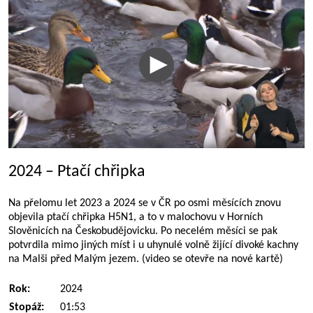
2024 – Ptačí chřipka
Na přelomu let 2023 a 2024 se v ČR po osmi měsících znovu
objevila ptačí chřipka H5N1, a to v malochovu v Horních
Slověnicích na Českobudějovicku. Po necelém měsíci se pak
potvrdila mimo jiných míst i u uhynulé volně žijící divoké kachny
na Malši před Malým jezem. (video se otevře na nové kartě)
Rok:
2024
Stopáž:
01:53