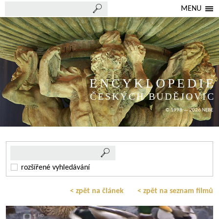
MENU
ENCYKLOPEDIE
ČESKÝCH BUDĚJOVIC
© 1998 — 2026 NEBE
rozšířené vyhledávání
< zpět na článek
< zpět na seznam filmů