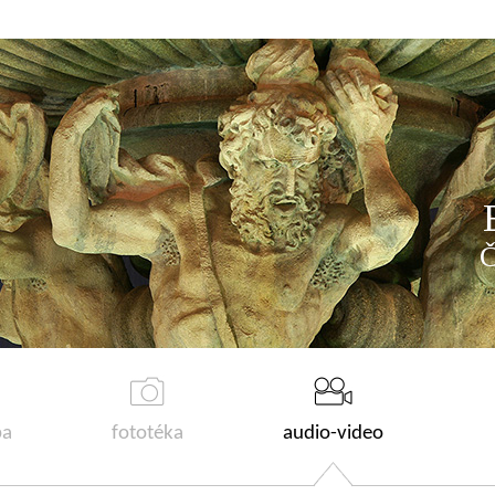
a
fototéka
audio-video