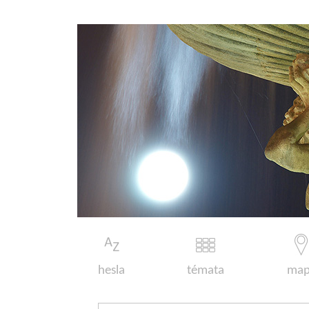
hesla
témata
map