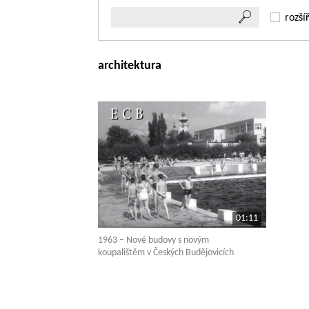
rozší
architektura
01:11
1963 – Nové budovy s novým
koupalištěm v Českých Budějovicích