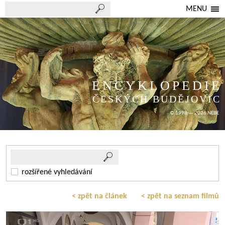
MENU
ENCYKLOPEDIE
ČESKÝCH BUDĚJOVIC
© 1998 — 2026 NEBE
rozšířené vyhledávání
< zpět na článek
< zpět na seznam filmů