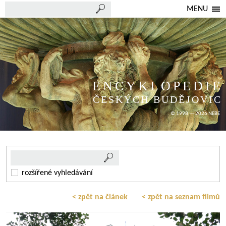
MENU
ENCYKLOPEDIE
ČESKÝCH BUDĚJOVIC
© 1998 — 2026 NEBE
rozšířené vyhledávání
< zpět na článek
< zpět na seznam filmů