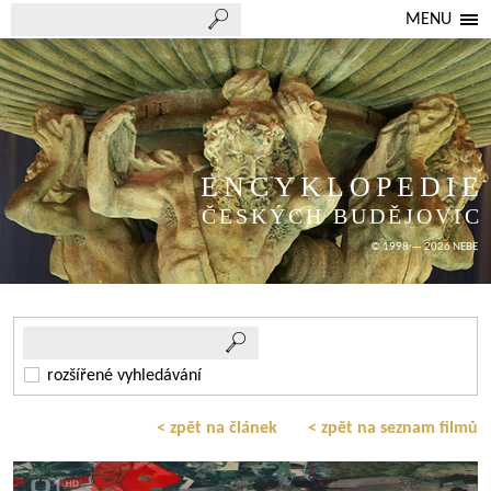
MENU
ENCYKLOPEDIE
ČESKÝCH BUDĚJOVIC
© 1998 — 2026 NEBE
rozšířené vyhledávání
< zpět na článek
< zpět na seznam filmů