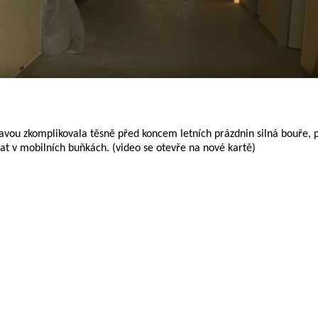
tavou zkomplikovala těsně před koncem letních prázdnin silná bouře, p
at v mobilních buňkách. (video se otevře na nové kartě)