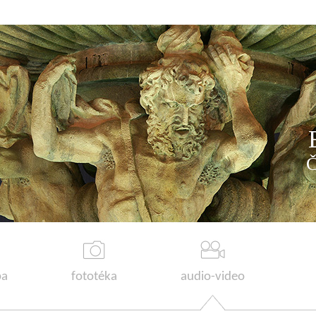
a
fototéka
audio-video