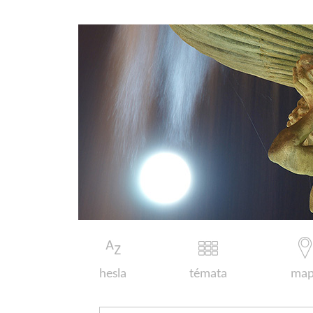
hesla
témata
map