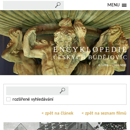
MENU
ENCYKLOPEDIE
ČESKÝCH BUDĚJOVIC
© 1998 — 2026 NEBE
rozšířené vyhledávání
< zpět na článek
< zpět na seznam filmů