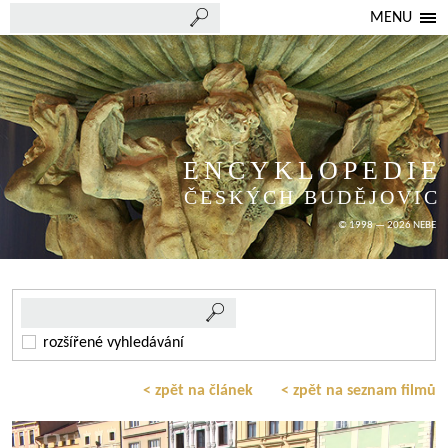
MENU
ENCYKLOPEDIE
ČESKÝCH BUDĚJOVIC
© 1998 — 2026 NEBE
rozšířené vyhledávání
< zpět na článek
< zpět na seznam filmů