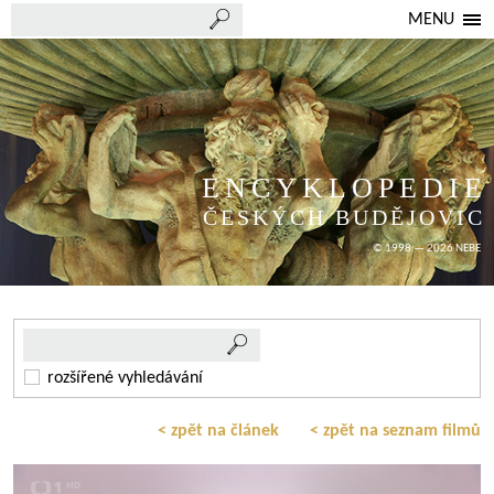
MENU
ENCYKLOPEDIE
ČESKÝCH BUDĚJOVIC
© 1998 — 2026 NEBE
rozšířené vyhledávání
< zpět na článek
< zpět na seznam filmů