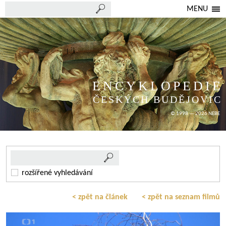
MENU
ENCYKLOPEDIE
ČESKÝCH BUDĚJOVIC
© 1998 — 2026 NEBE
rozšířené vyhledávání
< zpět na článek
< zpět na seznam filmů