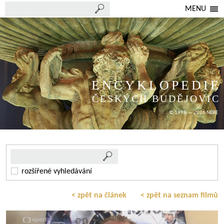
MENU
ENCYKLOPEDIE
ČESKÝCH BUDĚJOVIC
© 1998 — 2026 NEBE
rozšířené vyhledávání
< zpět na článek
< zpět na seznam filmů