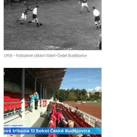
1956 – Fotbalové utkání Vídeň–České Budějovice