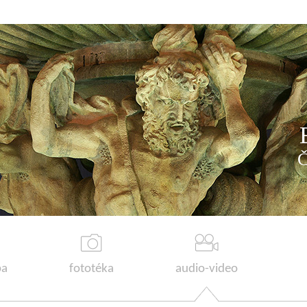
a
fototéka
audio-video