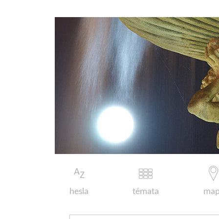
hesla
témata
map