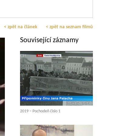
< zpět na článek
< zpět na seznam filmů
Související záznamy
2019 – Pochodeň číslo 1