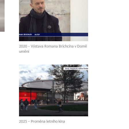
2020 – Výstava Romana Brichcína v Domě
umění
2025 – Proměna letního kina