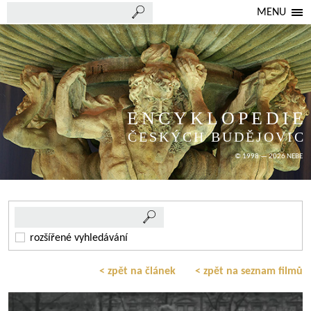
MENU
ENCYKLOPEDIE
ČESKÝCH BUDĚJOVIC
© 1998 — 2026 NEBE
rozšířené vyhledávání
< zpět na článek
< zpět na seznam filmů