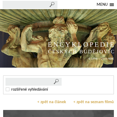
MENU
ENCYKLOPEDIE
ČESKÝCH BUDĚJOVIC
© 1998 — 2026 NEBE
rozšířené vyhledávání
< zpět na článek
< zpět na seznam filmů