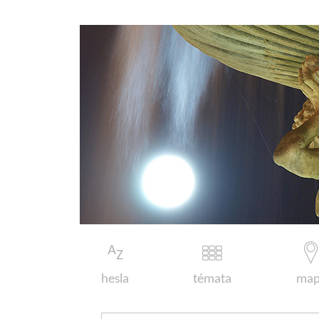
hesla
témata
map