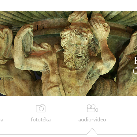
a
fototéka
audio-video