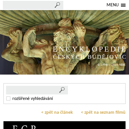
MENU
ENCYKLOPEDIE
ČESKÝCH BUDĚJOVIC
© 1998 — 2026 NEBE
rozšířené vyhledávání
< zpět na článek
< zpět na seznam filmů