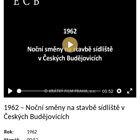
Přehrát
00:52
Přehrát
Nastaven
Rež
celé
1962 – Noční směny na stavbě sídliště v
obra
Českých Budějovicích
Rok:
1962