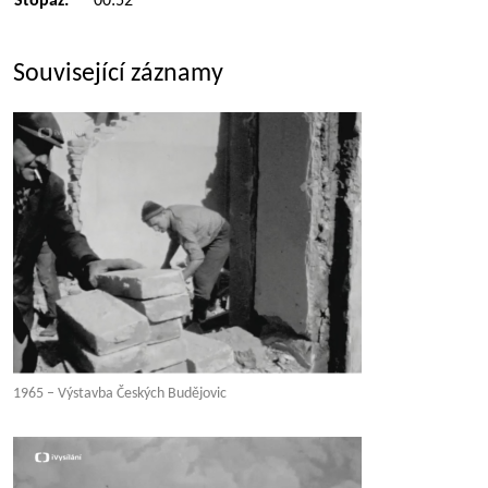
Stopáž:
00:52
Související záznamy
1965 – Výstavba Českých Budějovic