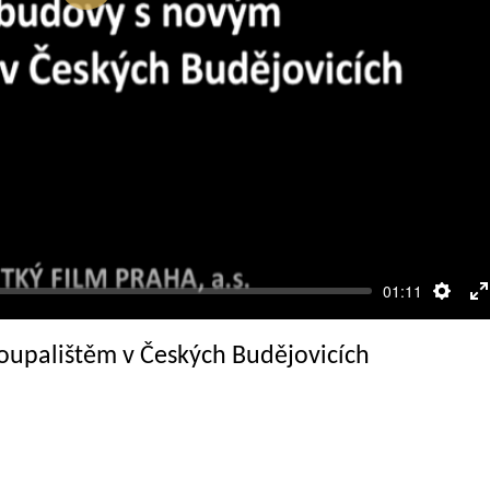
Přehrát
01:11
Nasta
R
c
oupalištěm v Českých Budějovicích
o