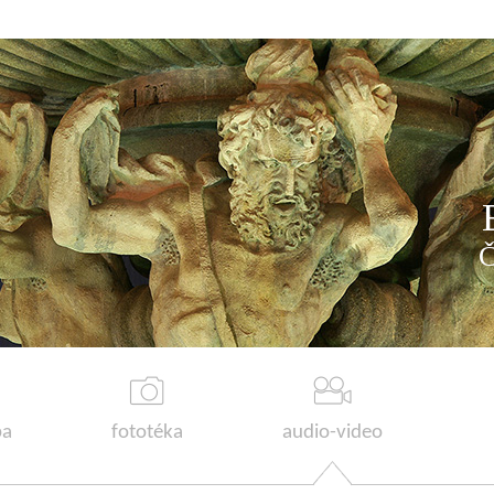
a
fototéka
audio-video