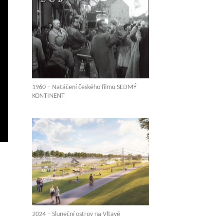
1960 – Natáčení českého filmu SEDMÝ
KONTINENT
vení
ežim
elé
brazovky
2024 – Sluneční ostrov na Vltavě