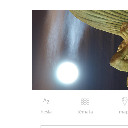
hesla
témata
map