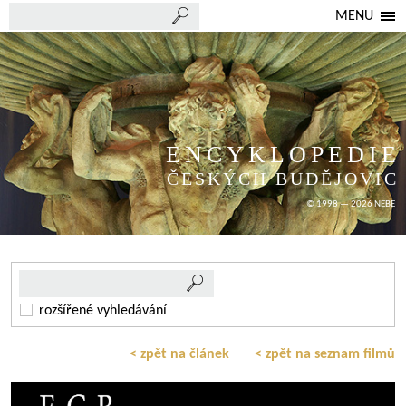
MENU
ENCYKLOPEDIE
ČESKÝCH BUDĚJOVIC
© 1998 — 2026 NEBE
rozšířené vyhledávání
< zpět na článek
< zpět na seznam filmů