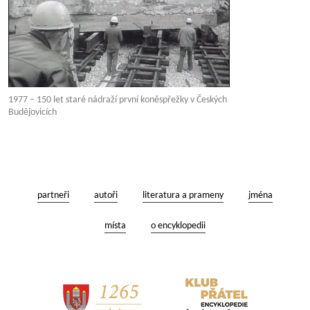
1977 – 150 let staré nádraží první koněspřežky v Českých
Budějovicích
partneři
autoři
literatura a prameny
jména
místa
o encyklopedii