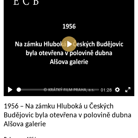
Přehrát
01:28
Přehrát
Nastaven
Rež
celé
1956 – Na zámku Hluboká u Českých
obra
Budějovic byla otevřena v polovině dubna
Alšova galerie