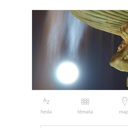
hesla
témata
map