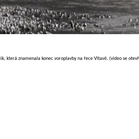
ík, která znamenala konec voroplavby na řece Vltavě. (video se otev