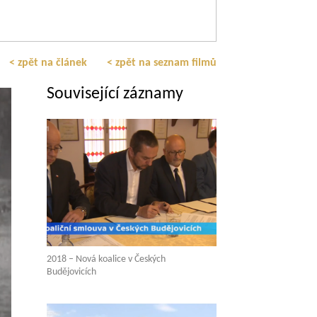
< zpět na článek
< zpět na seznam filmů
Související záznamy
2018 – Nová koalice v Českých
Budějovicích