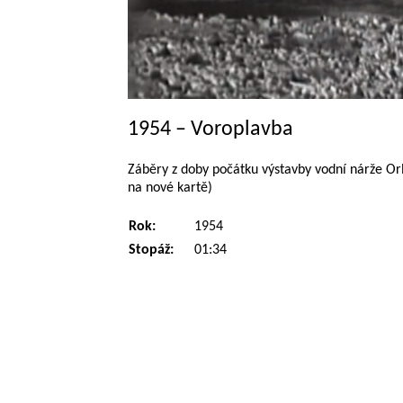
1954 – Voroplavba
Záběry z doby počátku výstavby vodní nárže Orl
na nové kartě)
Rok:
1954
Stopáž:
01:34