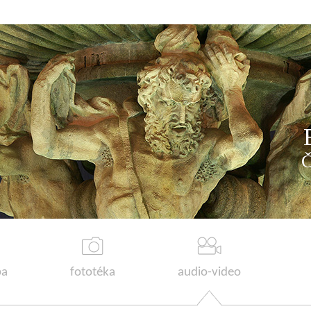
a
fototéka
audio-video