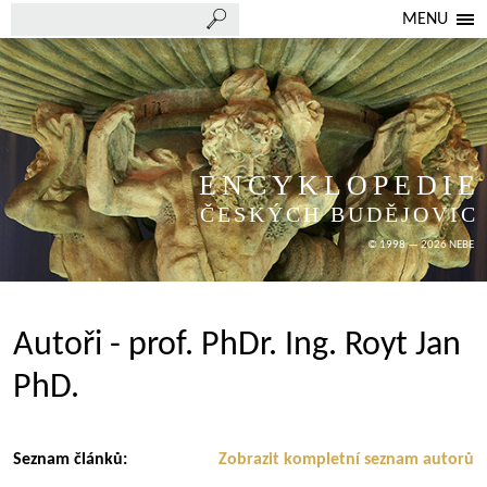
MENU
ENCYKLOPEDIE
ČESKÝCH BUDĚJOVIC
© 1998 — 2026 NEBE
Autoři - prof. PhDr. Ing. Royt Jan
PhD.
Seznam článků:
Zobrazit kompletní seznam autorů