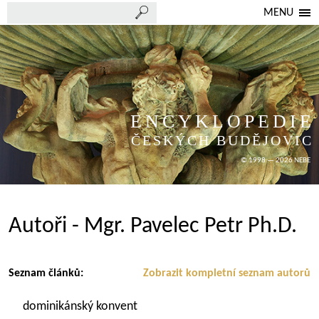
MENU
ENCYKLOPEDIE
ČESKÝCH BUDĚJOVIC
© 1998 — 2026 NEBE
Autoři - Mgr. Pavelec Petr Ph.D.
Seznam článků:
Zobrazit kompletní seznam autorů
dominikánský konvent